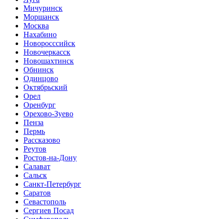
Мичуринск
Моршанск
Москва
Нахабино
Новоросссийск
Новочеркасск
Новошахтинск
Обнинск
Одинцово
Октябрьский
Орел
Оренбург
Орехово-Зуево
Пенза
Пермь
Рассказово
Реутов
Ростов-на-Дону
Салават
Сальск
Санкт-Петербург
Саратов
Севастополь
Сергиев Посад