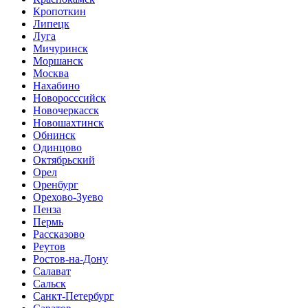
Кропоткин
Липецк
Луга
Мичуринск
Моршанск
Москва
Нахабино
Новоросссийск
Новочеркасск
Новошахтинск
Обнинск
Одинцово
Октябрьский
Орел
Оренбург
Орехово-Зуево
Пенза
Пермь
Рассказово
Реутов
Ростов-на-Дону
Салават
Сальск
Санкт-Петербург