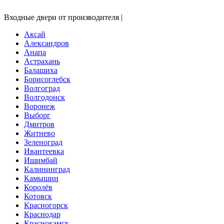
Входные двери от производителя |
Аксай
Александров
Анапа
Астрахань
Балашиха
Борисоглебск
Волгоград
Волгодонск
Воронеж
Выборг
Дмитров
Житнево
Зеленоград
Ивантеевка
Ишимбай
Калининград
Камышин
Королёв
Котовск
Красногорск
Краснодар
Краснокамск