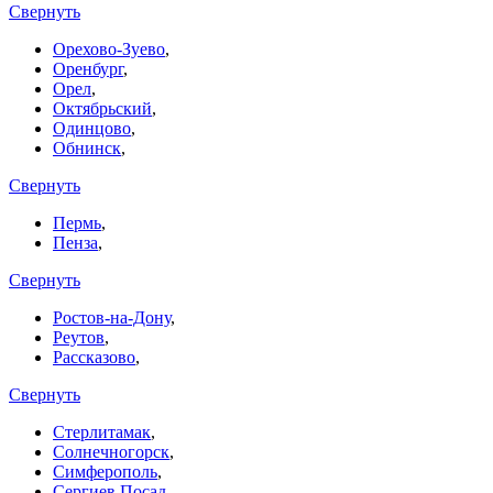
Свернуть
Орехово-Зуево
,
Оренбург
,
Орел
,
Октябрьский
,
Одинцово
,
Обнинск
,
Свернуть
Пермь
,
Пенза
,
Свернуть
Ростов-на-Дону
,
Реутов
,
Рассказово
,
Свернуть
Стерлитамак
,
Солнечногорск
,
Симферополь
,
Сергиев Посад
,