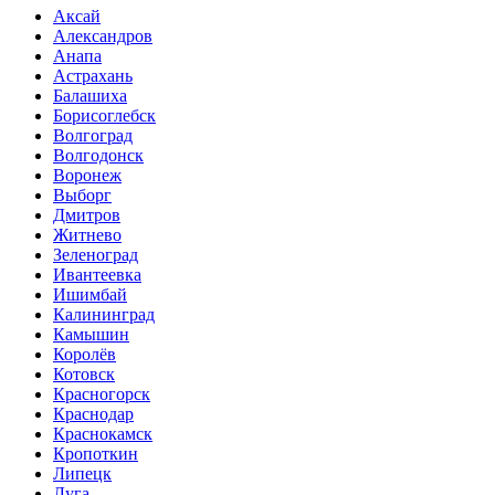
Аксай
Александров
Анапа
Астрахань
Балашиха
Борисоглебск
Волгоград
Волгодонск
Воронеж
Выборг
Дмитров
Житнево
Зеленоград
Ивантеевка
Ишимбай
Калининград
Камышин
Королёв
Котовск
Красногорск
Краснодар
Краснокамск
Кропоткин
Липецк
Луга