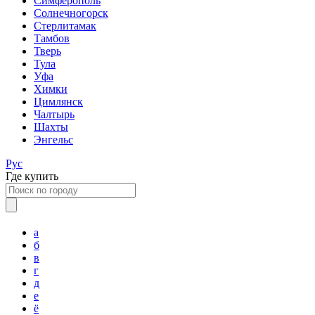
Симферополь
Солнечногорск
Стерлитамак
Тамбов
Тверь
Тула
Уфа
Химки
Цимлянск
Чалтырь
Шахты
Энгельс
Рус
Где купить
а
б
в
г
д
е
ё