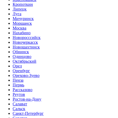
Кропоткин
Липецк
Луга
Мичуринск
Моршанск
Москва
Нахабино
Новоросссийск
Новочеркасск
Новошахтинск
Обнинск
Одинцово
Октябрьский
Орел
Оренбург
Орехово-Зуево
Пенза
Пермь
Рассказово
Реутов
Ростов-на-Дону
Салават
Сальск
Санкт-Петербург