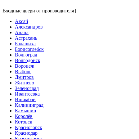
Входные двери от производителя |
Аксай
Александров
Анапа
Астрахань
Балашиха
Борисоглебск
Волгоград
Волгодонск
Воронеж
Выборг
Дмитров
Житнево
Зеленоград
Ивантеевка
Ишимбай
Калининград
Камышин
Королёв
Котовск
Красногорск
Краснодар
Краснокамск