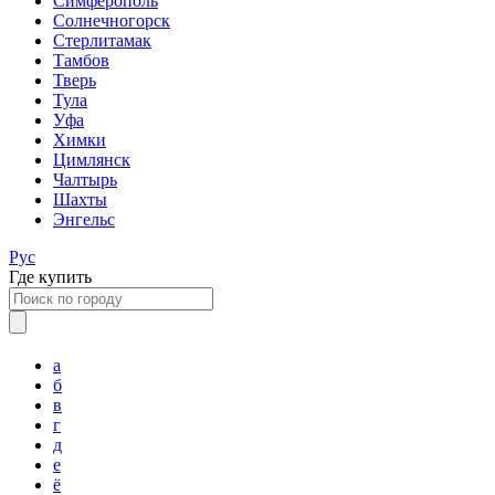
Симферополь
Солнечногорск
Стерлитамак
Тамбов
Тверь
Тула
Уфа
Химки
Цимлянск
Чалтырь
Шахты
Энгельс
Рус
Где купить
а
б
в
г
д
е
ё