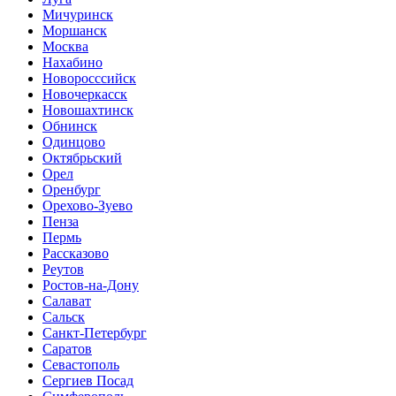
Мичуринск
Моршанск
Москва
Нахабино
Новоросссийск
Новочеркасск
Новошахтинск
Обнинск
Одинцово
Октябрьский
Орел
Оренбург
Орехово-Зуево
Пенза
Пермь
Рассказово
Реутов
Ростов-на-Дону
Салават
Сальск
Санкт-Петербург
Саратов
Севастополь
Сергиев Посад