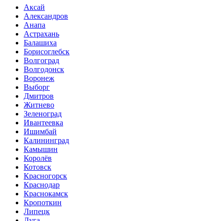
Аксай
Александров
Анапа
Астрахань
Балашиха
Борисоглебск
Волгоград
Волгодонск
Воронеж
Выборг
Дмитров
Житнево
Зеленоград
Ивантеевка
Ишимбай
Калининград
Камышин
Королёв
Котовск
Красногорск
Краснодар
Краснокамск
Кропоткин
Липецк
Луга