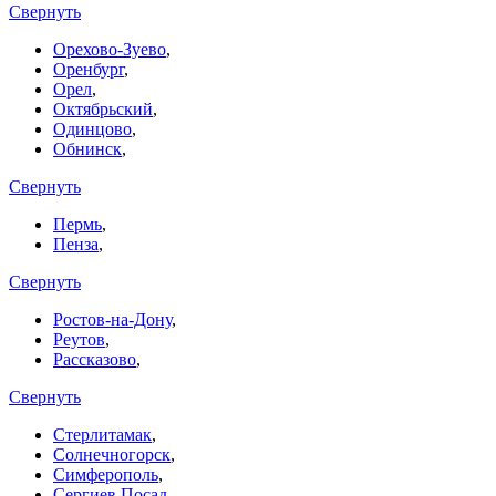
Свернуть
Орехово-Зуево
,
Оренбург
,
Орел
,
Октябрьский
,
Одинцово
,
Обнинск
,
Свернуть
Пермь
,
Пенза
,
Свернуть
Ростов-на-Дону
,
Реутов
,
Рассказово
,
Свернуть
Стерлитамак
,
Солнечногорск
,
Симферополь
,
Сергиев Посад
,