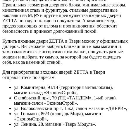
Правильная геометрия дверного блока, минимальные зазоры,
качественная сталь и фурнитура, стильные декоративные
накладки из МДФ и другие преимущества входных дверей
ZЕТТА порадуют каждого покупателя. А комплекс мер,
предохраняющих от взлома и проникновения, обеспечит
безопасность и принесет долгожданный покой.
Купить входные двери ZЕТТА в Твери можно у официальных
дилеров. Вы сможете выбрать ближайший к вам магазин и
там ознакомиться с ассортиментом марки, пощупать разные
модели и выбрать ту самую, за которой вы будете ощущать
себя, как за каменной стеной.
Для приобретения входных дверей ZЕТТА в Твери
отправляйтесь по адресам:
ул. Коминтерна, 91/14 (территория металлобазы),
магазин-склад «ЭкономСтрой»,
Октябрьский пр-т, 70 (ТЦ «ТАНДЕМ», 1-ый этаж),
магазин-салон «ЭкономСтрой»,
ул. Волоколамский пр-т, 15к2, салон-магазин «ДВЕРИ»,
ул. Горького, 86/3 (площадь Мира), магазин
«ЭкономСтрой»,
ул. Ленина, 28, магазин «Тверь Модуль».