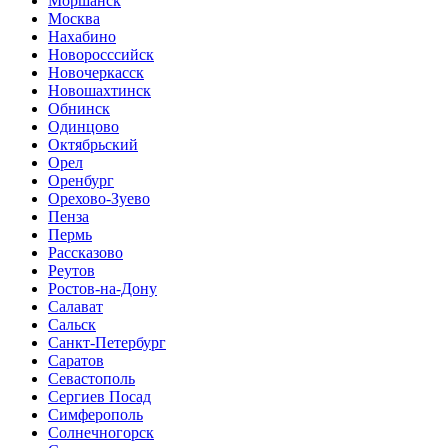
Моршанск
Москва
Нахабино
Новоросссийск
Новочеркасск
Новошахтинск
Обнинск
Одинцово
Октябрьский
Орел
Оренбург
Орехово-Зуево
Пенза
Пермь
Рассказово
Реутов
Ростов-на-Дону
Салават
Сальск
Санкт-Петербург
Саратов
Севастополь
Сергиев Посад
Симферополь
Солнечногорск