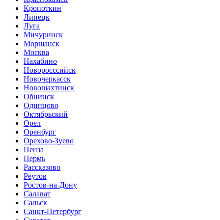
Кропоткин
Липецк
Луга
Мичуринск
Моршанск
Москва
Нахабино
Новоросссийск
Новочеркасск
Новошахтинск
Обнинск
Одинцово
Октябрьский
Орел
Оренбург
Орехово-Зуево
Пенза
Пермь
Рассказово
Реутов
Ростов-на-Дону
Салават
Сальск
Санкт-Петербург