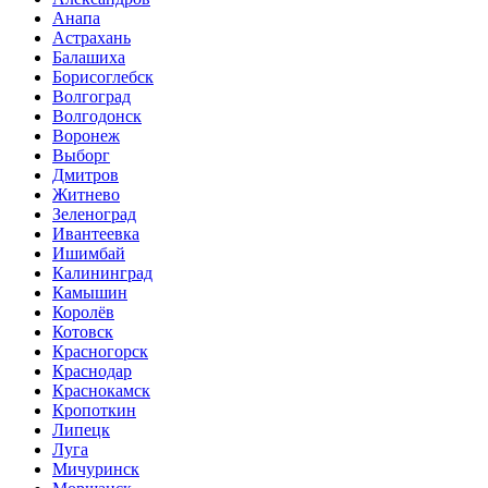
Анапа
Астрахань
Балашиха
Борисоглебск
Волгоград
Волгодонск
Воронеж
Выборг
Дмитров
Житнево
Зеленоград
Ивантеевка
Ишимбай
Калининград
Камышин
Королёв
Котовск
Красногорск
Краснодар
Краснокамск
Кропоткин
Липецк
Луга
Мичуринск