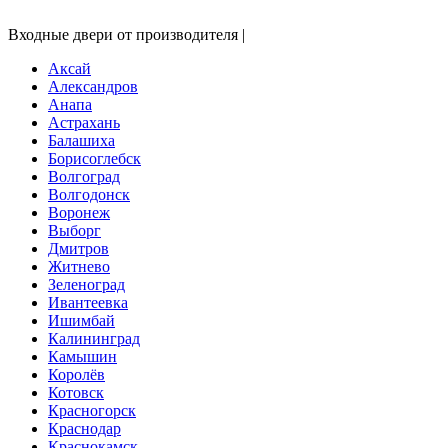
Входные двери от производителя |
Аксай
Александров
Анапа
Астрахань
Балашиха
Борисоглебск
Волгоград
Волгодонск
Воронеж
Выборг
Дмитров
Житнево
Зеленоград
Ивантеевка
Ишимбай
Калининград
Камышин
Королёв
Котовск
Красногорск
Краснодар
Краснокамск