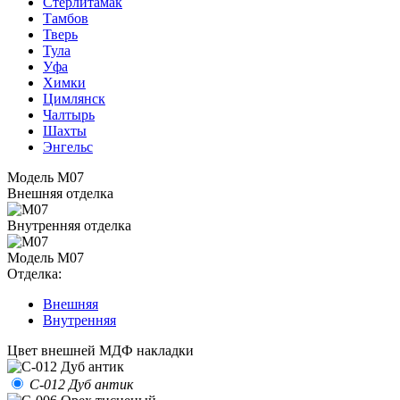
Стерлитамак
Тамбов
Тверь
Тула
Уфа
Химки
Цимлянск
Чалтырь
Шахты
Энгельс
Модель M07
Внешняя отделка
Внутренняя отделка
Модель M07
Отделка:
Внешняя
Внутренняя
Цвет внешней МДФ накладки
С-012 Дуб антик