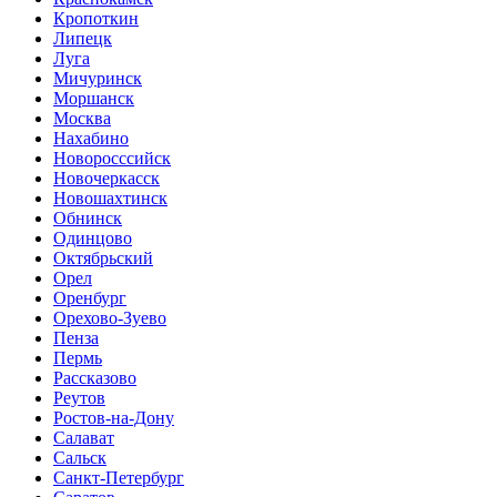
Кропоткин
Липецк
Луга
Мичуринск
Моршанск
Москва
Нахабино
Новоросссийск
Новочеркасск
Новошахтинск
Обнинск
Одинцово
Октябрьский
Орел
Оренбург
Орехово-Зуево
Пенза
Пермь
Рассказово
Реутов
Ростов-на-Дону
Салават
Сальск
Санкт-Петербург