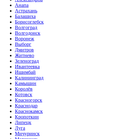
Анапа
Астрахань
Балашиха
Борисоглебск
Волгоград
Волгодонск
Воронеж
Выборг
Дмитров
Житнево
Зеленоград
Ивантеевка
Ишимбай
Калининград
Камышин
Королёв
Котовск
Красногорск
Краснодар
Краснокамск
Кропоткин
Липецк
Луга
Мичуринск