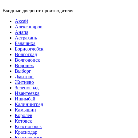
Входные двери от производителя |
Аксай
Александров
Анапа
Астрахань
Балашиха
Борисоглебск
Волгоград
Волгодонск
Воронеж
Выборг
Дмитров
Житнево
Зеленоград
Ивантеевка
Ишимбай
Калининград
Камышин
Королёв
Котовск
Красногорск
Краснодар
Краснокамск