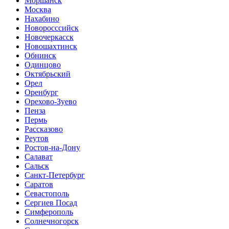
Моршанск
Москва
Нахабино
Новоросссийск
Новочеркасск
Новошахтинск
Обнинск
Одинцово
Октябрьский
Орел
Оренбург
Орехово-Зуево
Пенза
Пермь
Рассказово
Реутов
Ростов-на-Дону
Салават
Сальск
Санкт-Петербург
Саратов
Севастополь
Сергиев Посад
Симферополь
Солнечногорск