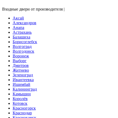
Входные двери от производителя |
Аксай
Александров
Анапа
Астрахань
Балашиха
Борисоглебск
Волгоград
Волгодонск
Воронеж
Выборг
Дмитров
Житнево
Зеленоград
Ивантеевка
Ишимбай
Калининград
Камышин
Королёв
Котовск
Красногорск
Краснодар
Краснокамск