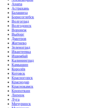
Анапа
Астрахань
Балашиха
Борисоглебск
Волгоград
Волгодонск
Воронеж
Выборг
Дмитров
Житнево
Зеленоград
Ивантеевка
Ишимбай
Калининград
Камышин
Королёв
Котовск
Красногорск
Краснодар
Краснокамск
Кропоткин
Липецк
Луга
Мичуринск