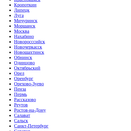
Кропоткин
Липецк
Луга
Мичуринск
Моршанск
Москва
Нахабино
Новоросссийск
Новочеркасск
Новошахтинск
Обнинск
Одинцово
Октябрьский
Орел
Оренбург
Орехово-Зуево
Пенза
Пермь
Рассказово
Реутов
Ростов-на-Дону
Салават
Сальск
Санкт-Петербург