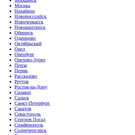
Моршанск
Москва
Нахабино
Новоросссийск
Новочеркасск
Новошахтинск
Обнинск
Одинцово
Октябрьский
Орел
Оренбург
Орехово-Зуево
Пенза
Пермь
Рассказово
Реутов
Ростов-на-Дону
Салават
Сальск
Санкт-Петербург
Саратов
Севастополь
Сергиев Посад
Симферополь
Солнечногорск