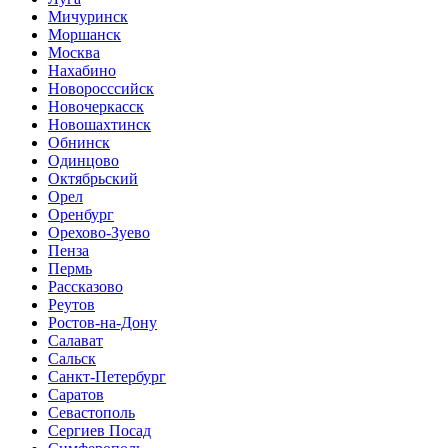
Мичуринск
Моршанск
Москва
Нахабино
Новоросссийск
Новочеркасск
Новошахтинск
Обнинск
Одинцово
Октябрьский
Орел
Оренбург
Орехово-Зуево
Пенза
Пермь
Рассказово
Реутов
Ростов-на-Дону
Салават
Сальск
Санкт-Петербург
Саратов
Севастополь
Сергиев Посад