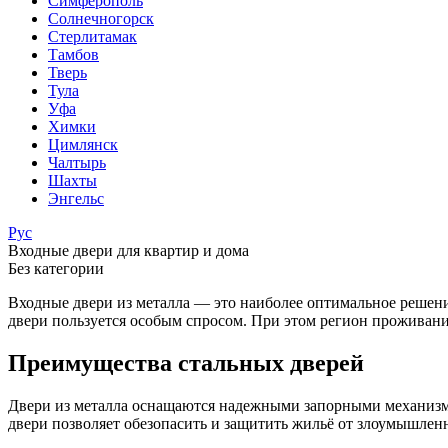
Симферополь
Солнечногорск
Стерлитамак
Тамбов
Тверь
Тула
Уфа
Химки
Цимлянск
Чалтырь
Шахты
Энгельс
Рус
Входные двери для квартир и дома
Без категории
Входные двери из металла — это наиболее оптимальное решени
двери пользуется особым спросом. При этом регион проживания
Преимущества стальных дверей
Двери из металла оснащаются надежными запорными механизмам
двери позволяет обезопасить и защитить жильё от злоумышлен