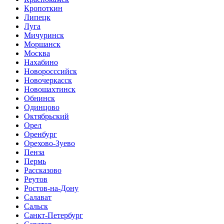
Кропоткин
Липецк
Луга
Мичуринск
Моршанск
Москва
Нахабино
Новоросссийск
Новочеркасск
Новошахтинск
Обнинск
Одинцово
Октябрьский
Орел
Оренбург
Орехово-Зуево
Пенза
Пермь
Рассказово
Реутов
Ростов-на-Дону
Салават
Сальск
Санкт-Петербург