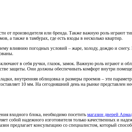
ости от производителя или бренда. Также важную роль играют т
в, а также в тамбурах, где есть входы в несколько квартир.
у влиянию погодных условий – жаре, холоду, дождю и снегу. В
рованы.
ючают в себя ручки, глазок, замок. Важную роль играют и обли
естве защиты. Они должны обеспечивать комфорт внутри помеще
кладки, внутренняя облицовка и размеры проемов – эти парамет
составляет 10 мм. На сегодняшний день на рынке представлен 
ения входного блока, необходимо посетить
магазин дверей Арма
ляет собой надежного изготовителя только качественных и наде
газин предлагает консультацию со специалистом, который спосо