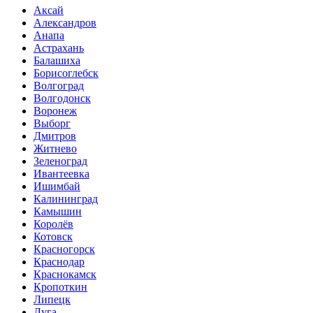
Аксай
Александров
Анапа
Астрахань
Балашиха
Борисоглебск
Волгоград
Волгодонск
Воронеж
Выборг
Дмитров
Житнево
Зеленоград
Ивантеевка
Ишимбай
Калининград
Камышин
Королёв
Котовск
Красногорск
Краснодар
Краснокамск
Кропоткин
Липецк
Луга