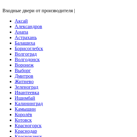
Входные двери от производителя |
Аксай
Александров
Анапа
Астрахань
Балашиха
Борисоглебск
Волгоград
Волгодонск
Воронеж
Выборг
Дмитров
Житнево
Зеленоград
Ивантеевка
Ишимбай
Калининград
Камышин
Королёв
Котовск
Красногорск
Краснодар
Краснокамск